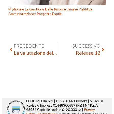
Migliorare La Gestione Delle Risorse Umane Pubblica
Amministrazione: Progetto Esprit.
PRECEDENTE
SUCCESSIVO
La valutazione della performance individuale nelle pubbliche amministrazioni
Release 12
ECOH MEDIA S.r.l | P. IVA01448300689 | N. iscr. al
Registro Imprese
01448300689
(PE) | N° R.E.A.
96954 Capitale sociale €120.000 i.v. |
Privacy