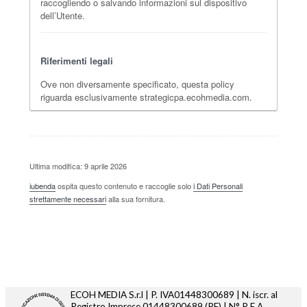
raccogliendo o salvando informazioni sul dispositivo
dell’Utente.
Riferimenti legali
Ove non diversamente specificato, questa policy
riguarda esclusivamente strategicpa.ecohmedia.com.
Ultima modifica: 9 aprile 2026
iubenda
ospita questo contenuto e raccoglie solo
i Dati Personali
strettamente necessari
alla sua fornitura.
ECOH MEDIA S.r.l | P. IVA01448300689 | N. iscr. al
Registro Imprese
01448300689
(PE) | N° R.E.A.