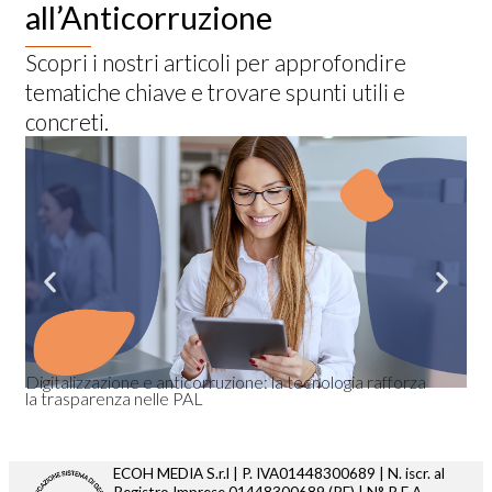
all’Anticorruzione
Scopri i nostri articoli per approfondire
tematiche chiave e trovare spunti utili e
concreti.
3 G
Sof
Digitalizzazione e anticorruzione: la tecnologia rafforza
la trasparenza nelle PAL
ECOH MEDIA S.r.l | P. IVA01448300689 | N. iscr. al