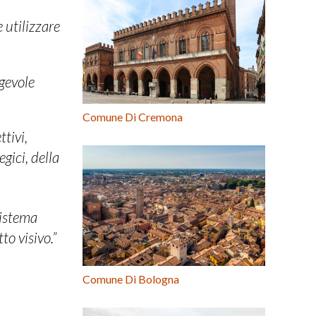
 utilizzare
agevole
Comune Di Cremona
ttivi,
gici, della
sistema
to visivo.”
Comune Di Bologna