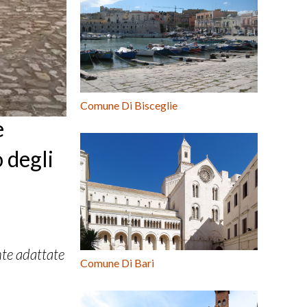
Comune Di Bisceglie
e
 degli
nte adattate
Comune Di Bari