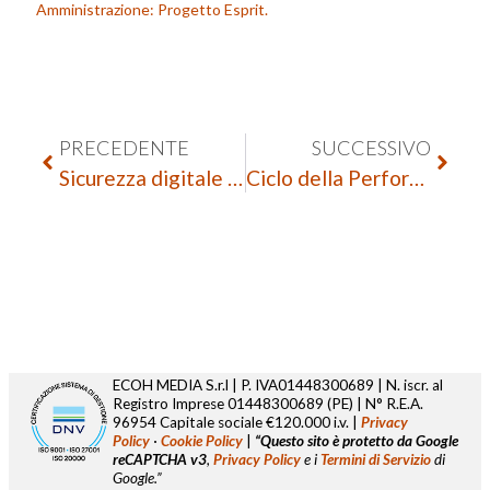
Amministrazione: Progetto Esprit.
PRECEDENTE
SUCCESSIVO
Sicurezza digitale PA: 7 F.A.Q. su Strategic PA
Ciclo della Performance PA: rendilo efficace con dati sicuri e affidabili
ECOH MEDIA S.r.l | P. IVA01448300689 | N. iscr. al
Registro Imprese
01448300689
(PE) | N° R.E.A.
96954 Capitale sociale €120.000 i.v. |
Privacy
Policy
·
Cookie Policy
|
“Questo sito è protetto da Google
reCAPTCHA v3
,
Privacy Policy
e i
Termini di Servizio
di
Google.”